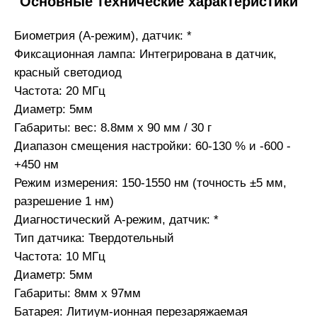
Основные технические характеристики
info@grand-optics.ru
go@grand-optics.ru
Биометрия (A-режим), датчик: *
Фиксационная лампа: Интегрирована в датчик,
красный светодиод
ООО "Гранд Оптикс"
Частота: 20 МГц
ИНН 7734510826,
Юр.адрес: 127018, г.Москва, ул.
Диаметр: 5мм
Сущевский Вал, д.49, офис 516,
Габариты: вес: 8.8мм х 90 мм / 30 г
БЦ JAZZ
Диапазон смещения настройки: 60-130 % и -600 -
+450 нм
Режим измерения: 150-1550 нм (точность ±5 мм,
разрешение 1 нм)
Диагностический A-режим, датчик: *
Тип датчика: Твердотельный
Частота: 10 МГц
Диаметр: 5мм
Габариты: 8мм х 97мм
Батарея: Литиум-ионная перезаряжаемая