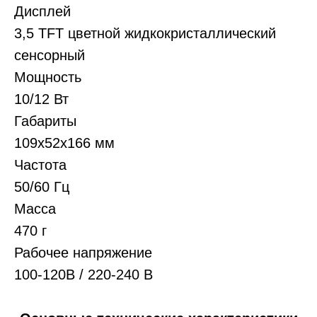
Дисплей
3,5 TFT цветной жидкокристаллический
сенсорный
Мощность
10/12 Вт
О нас
Габариты
109х52х166 мм
Каталог
Публичная оферта
Частота
Отзывы
50/60 Гц
Политика
Контакты
конфиденциальности
Масса
470 г
Рабочее напряжение
+7 (495) 737-08-40
100-120В / 220-240 В
Связь в Telegram