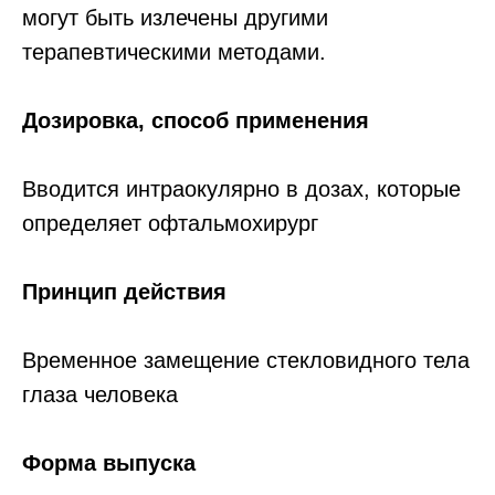
могут быть излечены другими
терапевтическими методами.
Дозировка, способ применения
Вводится интраокулярно в дозах, которые
определяет офтальмохирург
О нас
Каталог
Принцип действия
Публичная оферта
Отзывы
Политика
Контакты
конфиденциальности
Временное замещение стекловидного тела
глаза человека
+7 (495) 737-08-40
Форма выпуска