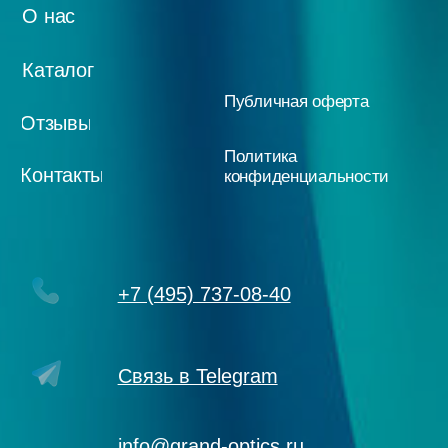
ООО "Гранд Оптикс"
ИНН 7734510826,
Юр.адрес: 127018, г.Москва, ул.
Сущевский Вал, д.49, офис 516,
БЦ JAZZ