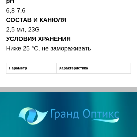
pH
6,8-7,6
СОСТАВ И КАНЮЛЯ
О нас
2,5 мл, 23G
Каталог
УСЛОВИЯ ХРАНЕНИЯ
Публичная оферта
Отзывы
Ниже 25 °С, не замораживать
Политика
Контакты
конфиденциальности
Параметр
Характеристика
+7 (495) 737-08-40
Связь в Telegram
info@grand-optics.ru
go@grand-optics.ru