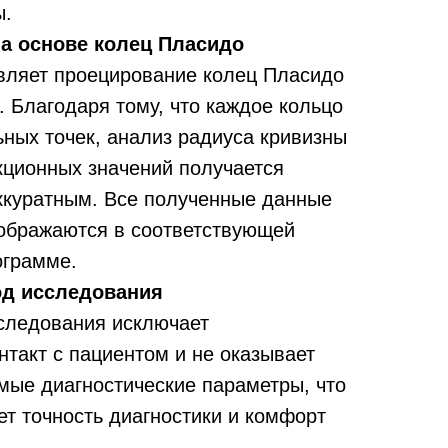
ы.
а основе колец Пласидо
вляет проецирование колец Пласидо
. Благодаря тому, что каждое кольцо
ьных точек, анализ радиуса кривизны
кционных значений получается
ккуратным. Все полученные данные
ображаются в соответствующей
ограмме.
од исследования
следования исключает
такт с пациентом и не оказывает
мые диагностические параметры, что
т точность диагностики и комфорт