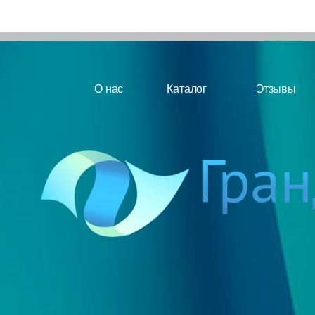
ООО "Гранд Оптикс"
Политика конфиденциальности
ИНН 7734510826,
Юр.адрес: 127018, г.Москва, ул.
Публичная оферта
Сущевский Вал, д.49, офис 516