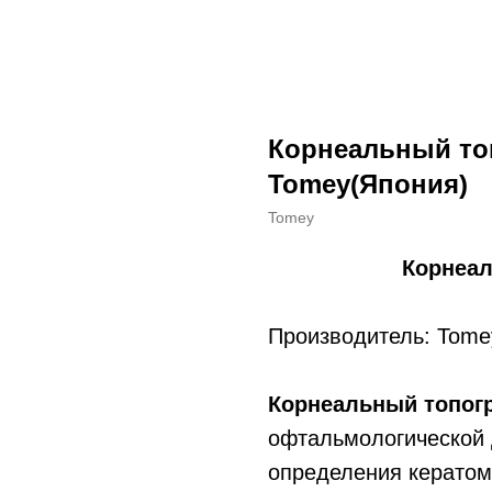
Корнеальный то
Tomey(Япония)
Tomey
Корнеал
Производитель: Tomey
Корнеальный топог
офтальмологической 
определения кератом