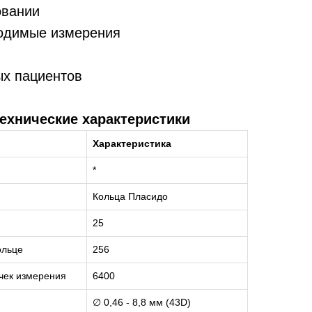
овании
одимые измерения
х пациентов
ехнические характеристики
Характеристика
*
Кольца Пласидо
25
ольце
256
чек измерения
6400
∅ 0,46 - 8,8 мм (43D)