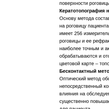
поверхности роговиц
Кератотопография н
Основу метода соста
на роговицу пациента
имеет 256 измерител
роговицы и ее рефра
наиболее точным и а
обрабатываются и от
цветовой карте – топ
Бесконтактный мет
Оптический метод об
непосредственный кон
влияния на обследуе
существенно повышае
для пациента.